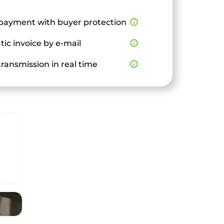
payment with buyer protection
info_outline
ic invoice by e-mail
info_outline
ransmission in real time
info_outline