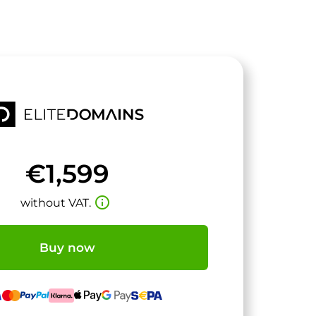
€1,599
info_outline
without VAT.
Buy now