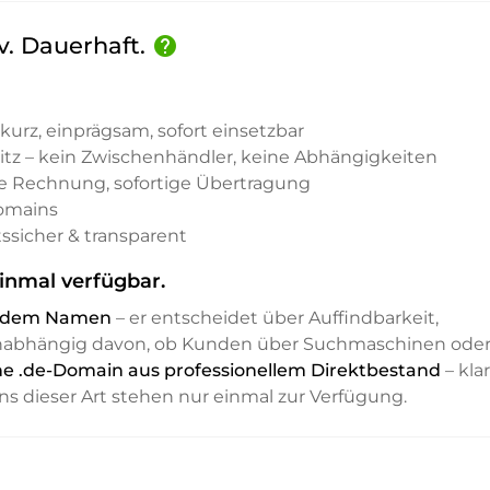
iv. Dauerhaft.
help
kurz, einprägsam, sofort einsetzbar
sitz – kein Zwischenhändler, keine Abhängigkeiten
e Rechnung, sofortige Übertragung
Domains
ssicher & transparent
inmal verfügbar.
it dem Namen
– er entscheidet über Auffindbarkeit,
unabhängig davon, ob Kunden über Suchmaschinen ode
ine .de-Domain aus professionellem Direktbestand
– klar
ns dieser Art stehen nur einmal zur Verfügung.