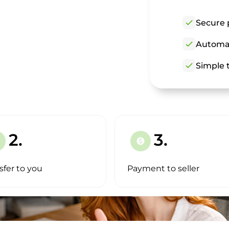
check
Secure 
check
Automat
check
Simple t
2.
3.
paid
sfer to you
Payment to seller