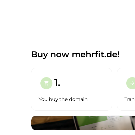
Buy now mehrfit.de!
1.
shopping_cart
arrow_forward
You buy the domain
Tran