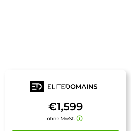
Die Domain
mehrfit.de
steht zum Verkauf
€1,599
info_outline
ohne MwSt.