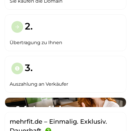
Sie kaufen die Domain
2.
arrow_forward
Übertragung zu Ihnen
3.
paid
Auszahlung an Verkäufer
mehrfit.de – Einmalig. Exklusiv.
Dauerhaft.
help