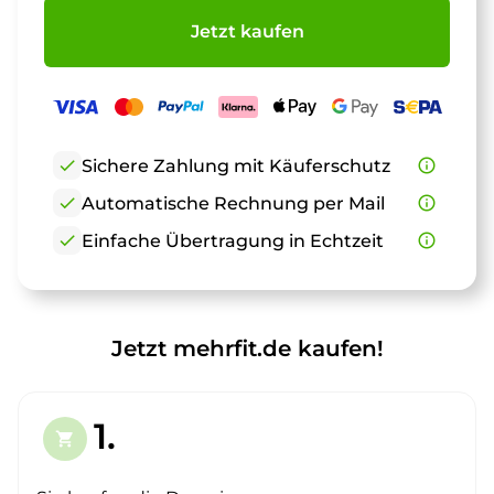
Jetzt kaufen
check
Sichere Zahlung mit Käuferschutz
info_outline
check
Automatische Rechnung per Mail
info_outline
check
Einfache Übertragung in Echtzeit
info_outline
Jetzt mehrfit.de kaufen!
1.
shopping_cart